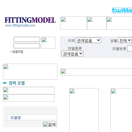
지역
성별
모델종류
모델번호