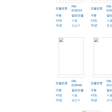
FM-
FM-
모델번호
모델번호
019034
019
구분
일반모델
구분
일
시/도
서울
시/도
서
구/군
강남구
구/군
중
FM-
FM-
모델번호
모델번호
018948
012
구분
일반모델
구분
일
시/도
서울
시/도
서
구/군
광진구
구/군
관