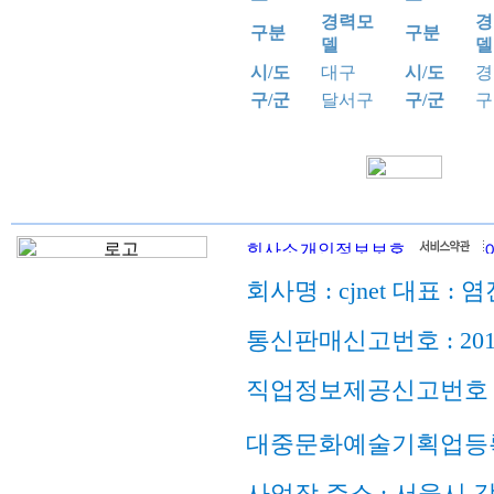
경력모
경
구분
구분
델
델
시/도
대구
시/도
경
구/군
달서구
구/군
구
회사명 : cjnet 대표 : 
통신판매신고번호 : 201
직업정보제공신고번호 : 
대중문화예술기획업등록