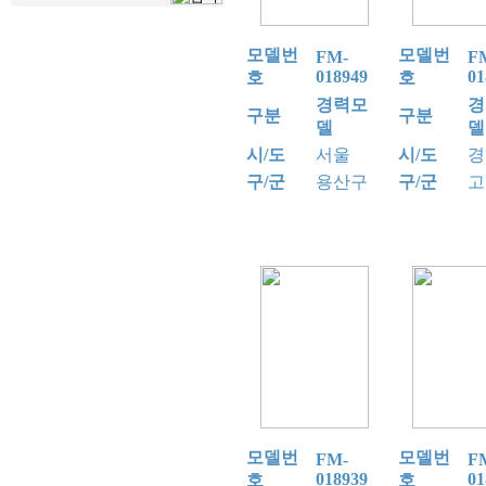
모델번
모델번
FM-
F
018949
01
호
호
경력모
경
구분
구분
델
델
시/도
서울
시/도
경
구/군
용산구
구/군
고
모델번
모델번
FM-
F
018939
01
호
호