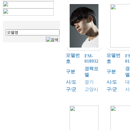
모델번
모델번
FM-
F
018932
01
호
호
경력모
경
구분
구분
델
델
시/도
경기
시/도
대
구/군
고양시
구/군
서