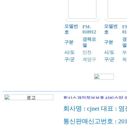
모델번
모델번
FM-
F
018912
01
호
호
경력모
경
구분
구분
델
델
시/도
인천
시/도
부
구/군
계양구
구/군
북
회사명 : cjnet 대표 : 
통신판매신고번호 : 201